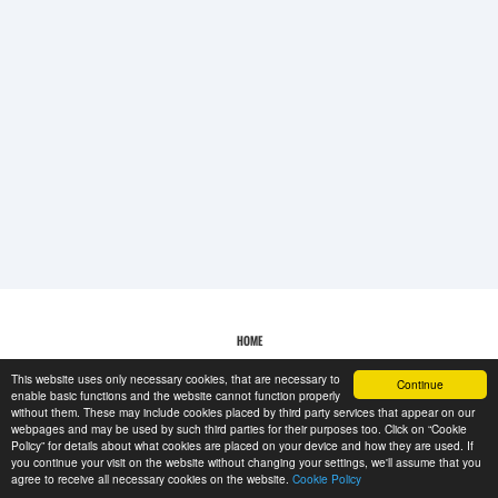
REGISTRAZIONE
-->
HOME
This website uses only necessary cookies, that are necessary to
Continue
POLITICA SUI COOKIE
enable basic functions and the website cannot function properly
without them. These may include cookies placed by third party services that appear on our
webpages and may be used by such third parties for their purposes too. Click on “Cookie
Policy” for details about what cookies are placed on your device and how they are used. If
RESCUE MATERIAL
you continue your visit on the website without changing your settings, we'll assume that you
agree to receive all necessary cookies on the website.
Cookie Policy