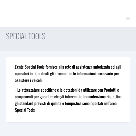
AZIENDA
INFORMAZIONI
Informazioni generali
FAQ CONTATTACI
SPECIAL TOOLS
NAVIGAZIONE STANDARD
CONDIZIONI CONTRATTUALI
SUPPORTI TECNICI
Service Manuals
L'ente Special Tools fornisce alla rete di assistenza autorizzata ed agli
Service Bulletins
operatori indipendenti gli strumenti e le informazioni necessarie per
Catalogo Ricambi
assistere i veicoli:
Training
· Le attrezzature specifiche e le dotazioni da utilizzare con Prodotti e
Tempari / Attrezzature
componenti per garantire che gli interventi di manutenzione rispettino
Special Tools
gli standard previsti di qualità e tempistica sono riportati nell'area
Strumenti di Diagnosi
Special Tools
ECUs Re-programming
Rescue Material
LOGIN