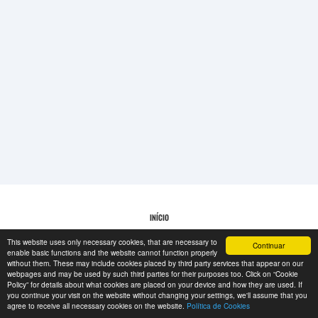
REGISTO
-->
INÍCIO
This website uses only necessary cookies, that are necessary to
Continuar
POLÍTICA DE COOKIES
enable basic functions and the website cannot function properly
without them. These may include cookies placed by third party services that appear on our
webpages and may be used by such third parties for their purposes too. Click on “Cookie
Policy” for details about what cookies are placed on your device and how they are used. If
RESCUE MATERIAL
you continue your visit on the website without changing your settings, we'll assume that you
agree to receive all necessary cookies on the website.
Política de Cookies